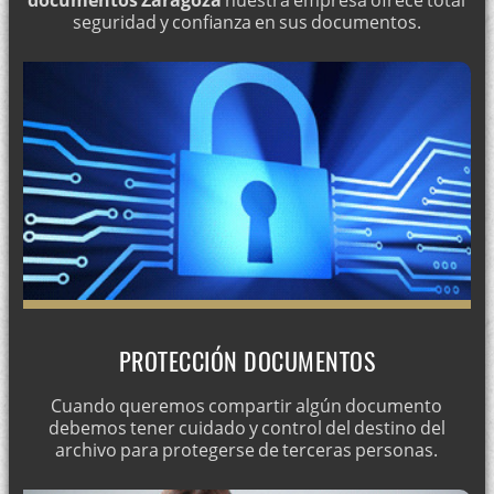
seguridad y confianza en sus documentos.
Relaciones entre responsable y encargado en el tratamiento de
datos
Normas para los responsables de tratamiento de datos según
el Reglamento Europeo
Reglamento General de Protección de Datos (GDPR):
materiales para su comprensión y cambios principales
Cómo proteger los datos de una empresa: claves para evitar
filtraciones
PROTECCIÓN DOCUMENTOS
Cuando queremos compartir algún documento
debemos tener cuidado y control del destino del
archivo para protegerse de terceras personas.